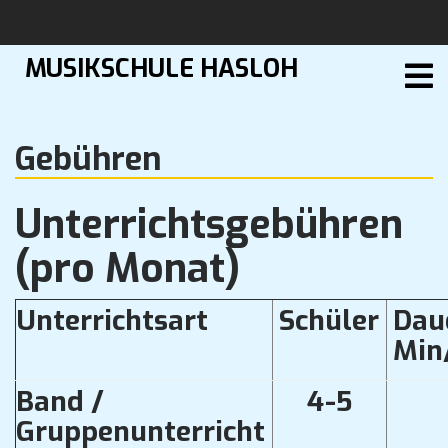
Skip
CLOSE
to
content
MUSIKSCHULE HASLOH
MENU
UNTERRICHT
GITARRE
Gebühren
STILRICHTUNGEN
SCHULE
Unterrichtsgebühren
SONSTIGES
(pro Monat)
Unterrichtsart
Schüler
Dau
Min
Band /
4-5
Gruppenunterricht