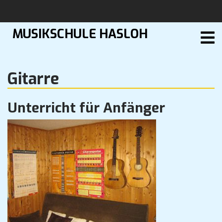
Skip
CLOSE
to
content
MUSIKSCHULE HASLOH
MENU
UNTERRICHT
GITARRE
Gitarre
STILRICHTUNGEN
SCHULE
Unterricht für Anfänger
SONSTIGES